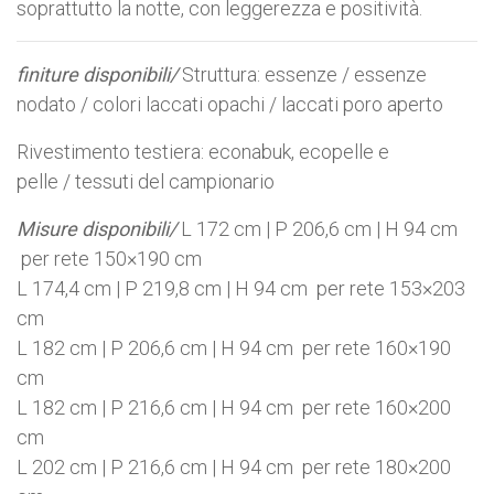
soprattutto la notte, con leggerezza e positività.
finiture disponibili/
Struttura: essenze / essenze
nodato / colori laccati opachi / laccati poro aperto
Rivestimento testiera: econabuk, ecopelle e
pelle / tessuti del campionario
Misure disponibili/
L 172 cm | P 206,6 cm | H 94 cm
per rete 150×190 cm
L 174,4 cm | P 219,8 cm | H 94 cm per rete 153×203
cm
L 182 cm | P 206,6 cm | H 94 cm per rete 160×190
cm
L 182 cm | P 216,6 cm | H 94 cm per rete 160×200
cm
L 202 cm | P 216,6 cm | H 94 cm per rete 180×200