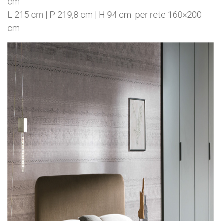
cm
L 215 cm | P 219,8 cm | H 94 cm per rete 160×200
cm