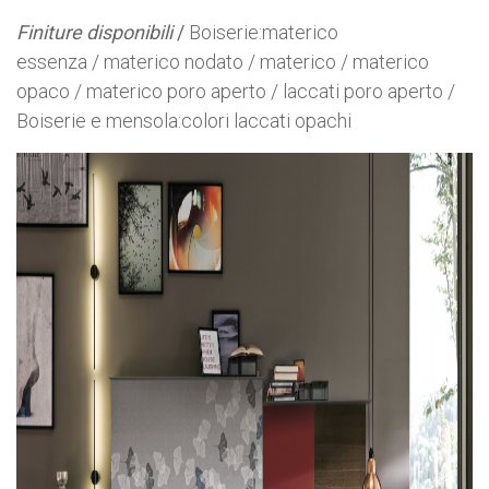
Finiture disponibili
/
Boiserie:materico
essenza / materico nodato / materico / materico
opaco / materico poro aperto / laccati poro aperto /
Boiserie e mensola:colori laccati opachi