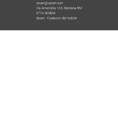
severi@severi.com
Via Amendola 103, Mentana RM
0774 363854
Severi - Il palazzo del mobile