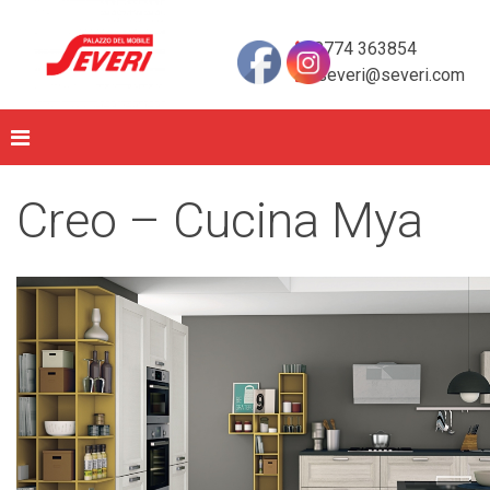
0774 363854
severi@severi.com
Creo – Cucina Mya