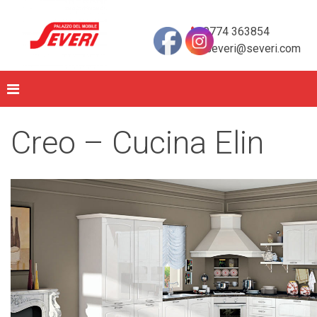
0774 363854
severi@severi.com
Creo – Cucina Elin