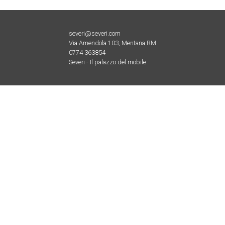
severi@severi.com
Via Amendola 103, Mentana RM
0774 363854
Severi - Il palazzo del mobile