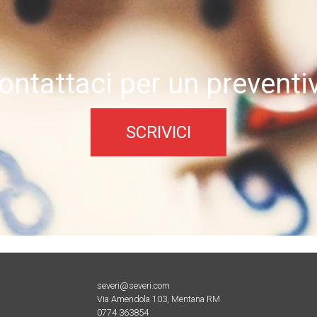
ontattaci per un preventi
SCRIVICI
severi@severi.com
Via Amendola 103, Mentana RM
0774 363854