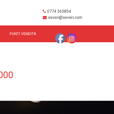
0774 363854
severi@severi.com
PUNTI VENDITA
000